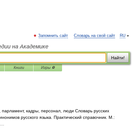
Запомнить сайт
Словарь на свой сайт
RU
едии на Академике
Найти!
Книги
Игры ⚽
, парламент, кадры, персонал, люди Словарь русских
инонимов русского языка. Практический справочник. М.:
1 …