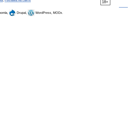
ка
,
Реклама на сайте
18+
omla,
Drupal,
WordPress, MODx.