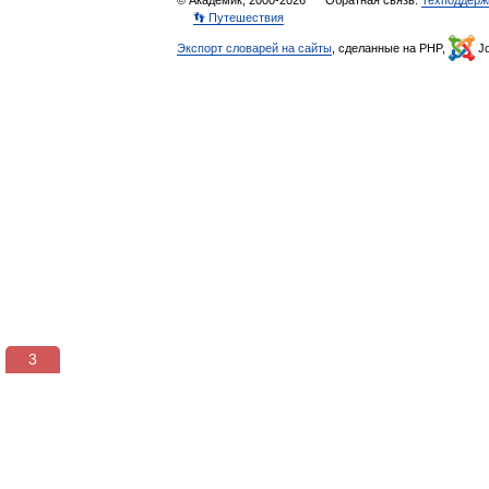
© Академик, 2000-2026
Обратная связь:
Техподдерж
👣 Путешествия
Экспорт словарей на сайты
, сделанные на PHP,
Jo
3