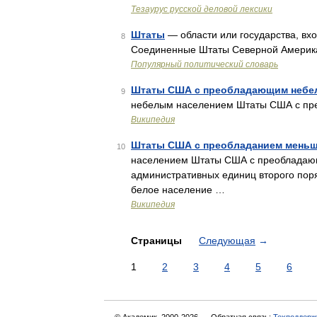
Тезаурус русской деловой лексики
Штаты
— области или государства, вх
8
Соединенные Штаты Северной Америк
Популярный политический словарь
Штаты США с преобладающим небе
9
небелым населением Штаты США с п
Википедия
Штаты США с преобладанием мень
10
населением Штаты США с преобладающим
административных единиц второго поря
белое население …
Википедия
Страницы
Следующая
→
1
2
3
4
5
6