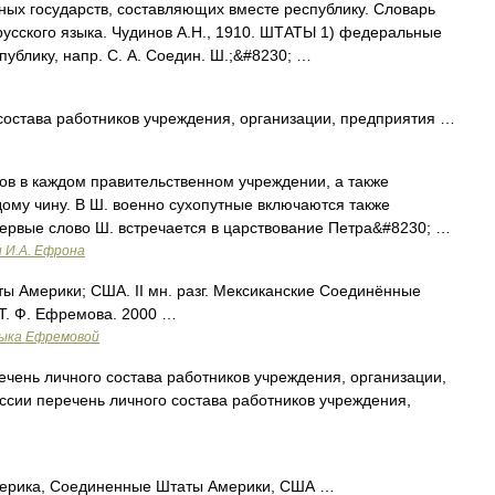
ных государств, составляющих вместе республику. Словарь
русского языка. Чудинов А.Н., 1910. ШТАТЫ 1) федеральные
ублику, напр. С. А. Соедин. Ш.;&#8230; …
состава работников учреждения, организации, предприятия …
в в каждом правительственном учреждении, а также
ому чину. В Ш. военно сухопутные включаются также
ервые слово Ш. встречается в царствование Петра&#8230; …
и И.А. Ефрона
ты Америки; США. II мн. разг. Мексиканские Соединённые
Т. Ф. Ефремова. 2000 …
зыка Ефремовой
чень личного состава работников учреждения, организации,
ссии перечень личного состава работников учреждения,
Америка, Соединенные Штаты Америки, США …