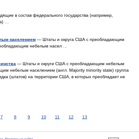
одящие в состав федерального государства (например,
а) …
лым населением
— Штаты и округа США с преобладающим
реобладающим небелым насел …
шинства
— Штаты и округи США с преобладающим небелым
 небелым населением (англ. Majority minority state) группа
дка (штатов) на территории США, в которых преобладает не
7
8
9
10
11
12
13