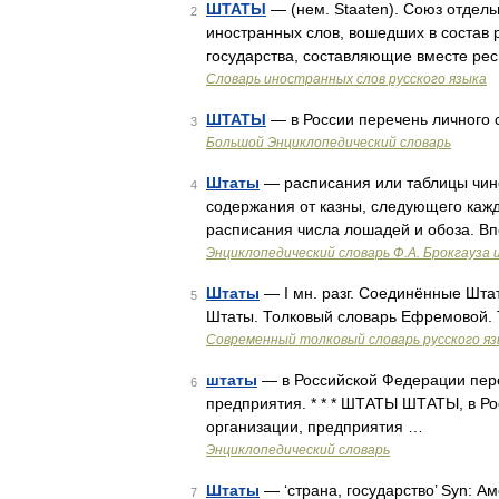
ШТАТЫ
— (нем. Staaten). Союз отдель
2
иностранных слов, вошедших в состав 
государства, составляющие вместе респ
Словарь иностранных слов русского языка
ШТАТЫ
— в России перечень личного 
3
Большой Энциклопедический словарь
Штаты
— расписания или таблицы чино
4
содержания от казны, следующего кажд
расписания числа лошадей и обоза. Вп
Энциклопедический словарь Ф.А. Брокгауза 
Штаты
— I мн. разг. Соединённые Шта
5
Штаты. Толковый словарь Ефремовой. 
Современный толковый словарь русского я
штаты
— в Российской Федерации пере
6
предприятия. * * * ШТАТЫ ШТАТЫ, в Ро
организации, предприятия …
Энциклопедический словарь
Штаты
— ‘страна, государство’ Syn: 
7